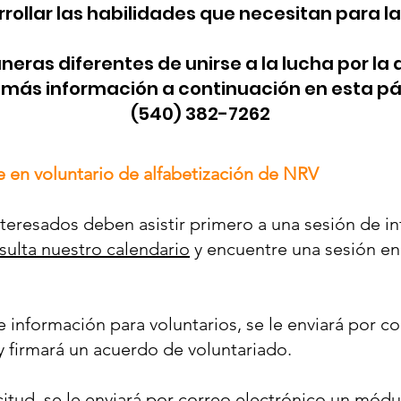
rrollar las habilidades que necesitan para 
ras diferentes de unirse a la lucha por la 
más información a continuación en esta pá
(540) 382-7262
e en voluntario de alfabetización de NRV
interesados deben asistir primero a una sesión de i
ulta nuestro calendario
y encuentre una sesión e
e información para voluntarios, se le enviará por c
 y firmará un acuerdo de voluntariado.
icitud, se le enviará por correo electrónico un mód