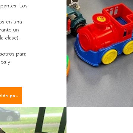
ipantes. Los
os en una
rante un
a clase).
sotros para
ios y
Regístrese para una sesión de información para voluntarios