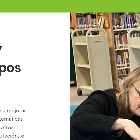
y
upos
o a mejorar
atemáticas
 otros
utación, o