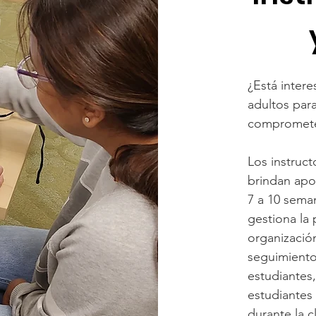
¿Está inter
adultos par
comprometer
Los instruct
brindan apo
7 a 10 seman
gestiona la 
organización
seguimiento 
estudiantes,
estudiantes
durante la c