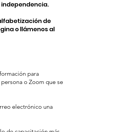
la independencia.
alfabetización de
gina o llámenos al
nformación para
n persona o Zoom que se
orreo electrónico una
ulo de capacitación más