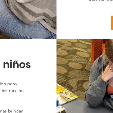
 niños
sión pero
r instrucción
anas brindan