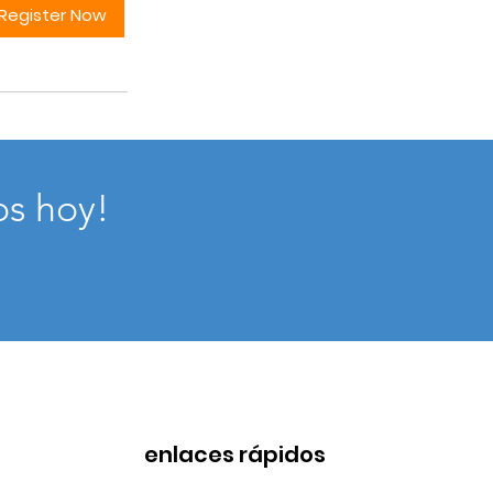
Register Now
os hoy!
enlaces rápidos