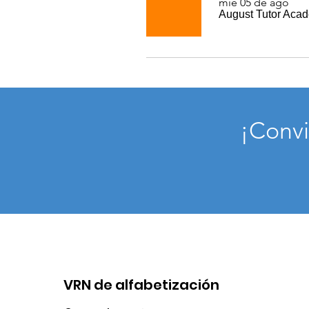
mié 05 de ago
August Tutor Aca
¡Convi
VRN de alfabetización