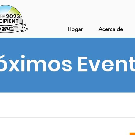
Hogar
Acerca de
óximos Even