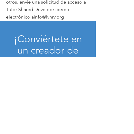
otros, envíe una solicitud de acceso a
Tutor Shared Drive por correo
electrónico a
info@lvnrv.org
¡Conviértete en
un creador de
sueños hoy!
Done ahora
VRN de alfabetización
Correo electrónico
: