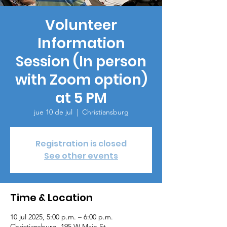
Volunteer
Information
Session (In person
with Zoom option)
at 5 PM
jue 10 de jul
  |  
Christiansburg
Registration is closed
See other events
Time & Location
10 jul 2025, 5:00 p.m. – 6:00 p.m.
Christiansburg, 195 W Main St,