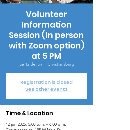
Volunteer
Information
Session (In person
with Zoom option)
at 5 PM
jue 12 de jun
  |  
Christiansburg
Registration is closed
See other events
Time & Location
12 jun 2025, 5:00 p.m. – 6:00 p.m.
Christiansburg, 195 W Main St,