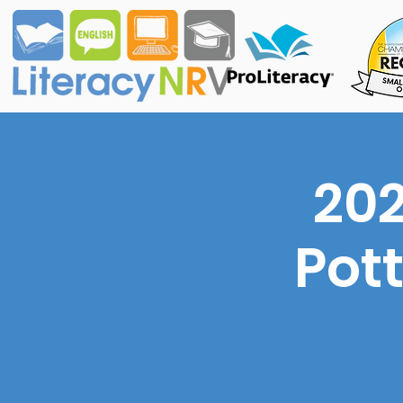
202
Pott