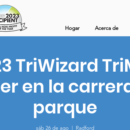
Hogar
Acerca de
3 TriWizard Tri
er en la carrer
parque
sáb 26 de ago
  |  
Radford