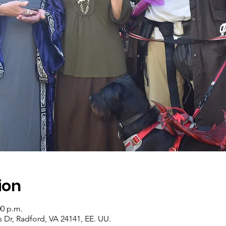
ion
00 p.m.
s Dr, Radford, VA 24141, EE. UU.