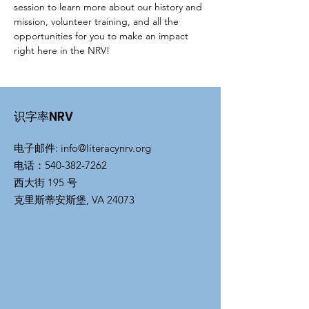
session to learn more about our history and 
mission, volunteer training, and all the 
opportunities for you to make an impact 
right here in the NRV!
识字率NRV
电子邮件
:
info@literacynrv.org
电话
：540-382-7262
西大街 195 号
克里斯蒂安斯堡, VA 24073