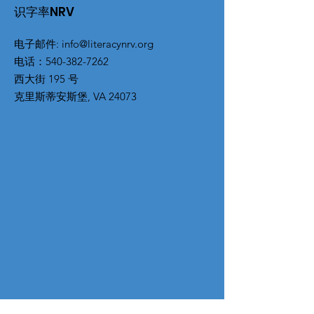
识字率NRV
电子邮件
:
info@literacynrv.org
电话
：540-382-7262
西大街 195 号
克里斯蒂安斯堡, VA 24073