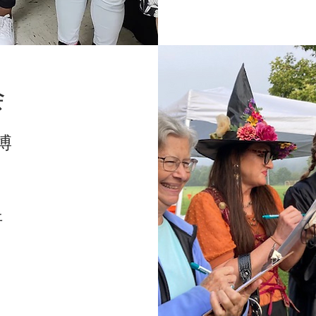
会
博
汗