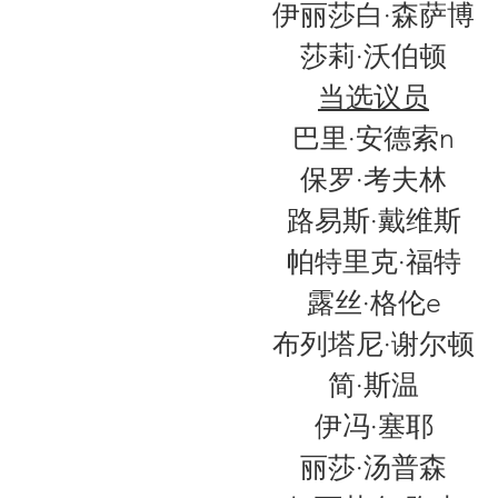
伊丽莎白·森萨博
莎莉·沃伯顿
当选议员
巴里·安德索
n
保罗·考夫林
路易斯·戴维斯
帕特里克·福特
露丝·格伦
e
布列塔尼·谢尔顿
简·斯温
伊冯·塞耶
丽莎·汤普森