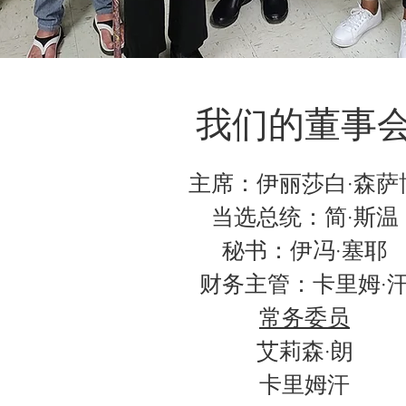
我们的董事
主席：伊丽莎白·森萨
当选总统：简·斯温
秘书：伊冯·塞耶
财务主管：卡里姆·
常务委员
艾莉森·朗
卡里姆汗