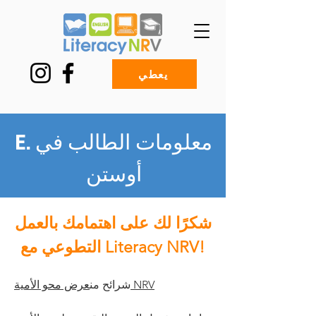
يعطي
E. معلومات الطالب في
أوستن
شكرًا لك على اهتمامك بالعمل
التطوعي مع Literacy NRV!
عرض محو الأمية NRV
شرائح من