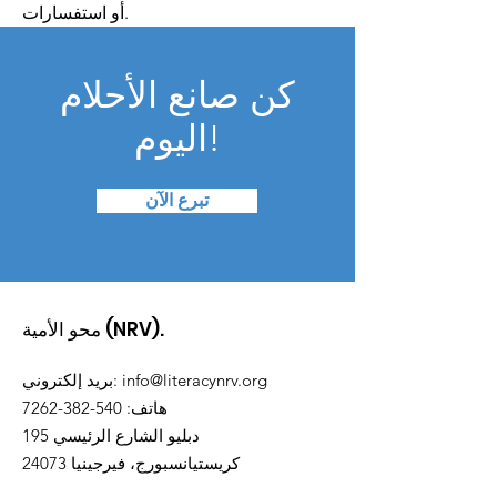
أو استفسارات.
كن صانع الأحلام
اليوم!
تبرع الآن
محو الأمية (NRV).
info@literacynrv.org
:
بريد إلكتروني
هاتف
:
540-382-7262
195 دبليو الشارع الرئيسي
كريستيانسبورج، فيرجينيا 24073