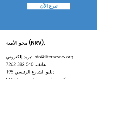
تبرع الآن
محو الأمية (NRV).
info@literacynrv.org
:
بريد إلكتروني
هاتف
:
540-382-7262
195 دبليو الشارع الرئيسي
كريستيانسبورج، فيرجينيا 24073