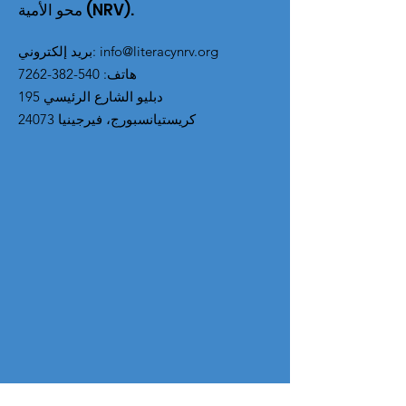
محو الأمية (NRV).
info@literacynrv.org
:
بريد إلكتروني
هاتف
:
540-382-7262
195 دبليو الشارع الرئيسي
كريستيانسبورج، فيرجينيا 24073