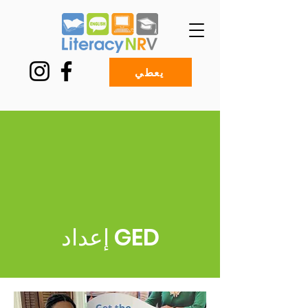
يعطي
إعداد GED