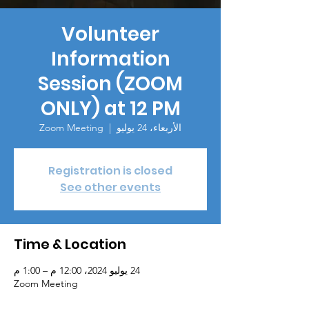
Volunteer
Information
Session (ZOOM
ONLY) at 12 PM
الأربعاء، 24 يوليو
  |  
Zoom Meeting
Registration is closed
See other events
Time & Location
24 يوليو 2024، 12:00 م – 1:00 م
Zoom Meeting