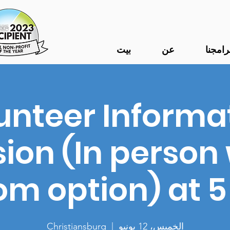
رامجنا
عن
بيت
unteer Informa
ion (In person
om option) at 5
الخميس، 12 يونيو
  |  
Christiansburg