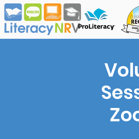
Vol
Sess
Zo