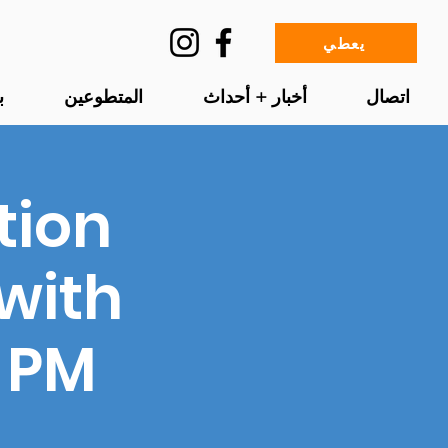
يعطي
اتصال
أخبار + أحداث
المتطوعين
ب
tion
 with
 PM