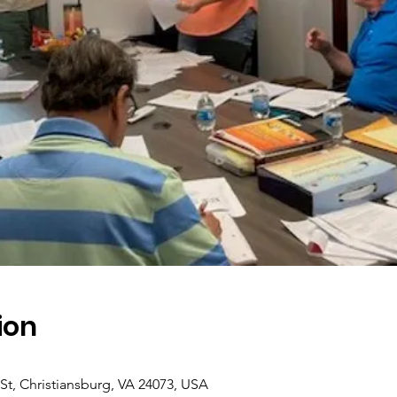
ion
St, Christiansburg, VA 24073, USA