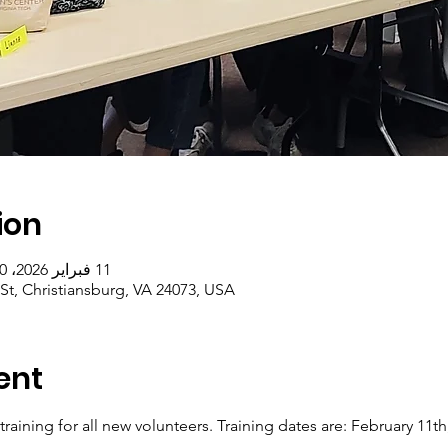
ion
11 فبراير 2026، 6:00 م – 25 فبراير 2026، 8:00 م
St, Christiansburg, VA 24073, USA
ent
training for all new volunteers. Training dates are: February 11th