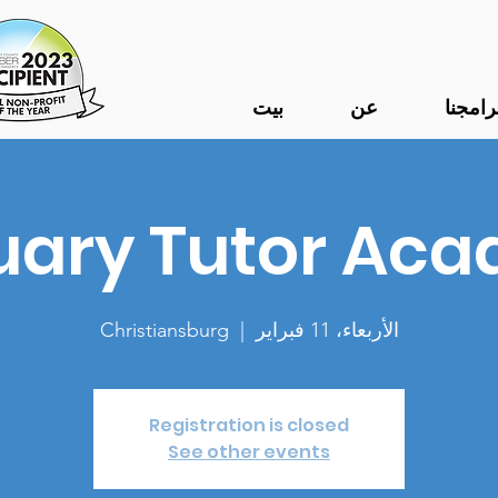
رامجنا
عن
بيت
uary Tutor Ac
الأربعاء، 11 فبراير
  |  
Christiansburg
Registration is closed
See other events