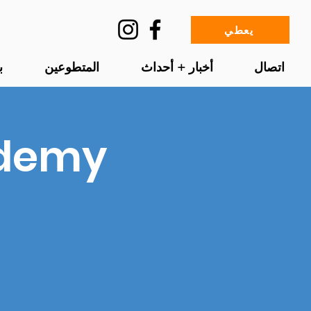
يعطي
اتصال
أخبار + أحداث
المتطوعين
ب
ademy