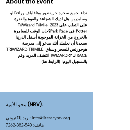
About the Event
نداء لجميع سحرة جريفندور وهافلباف ورافنكلو 
وسليذرين!
هل لديك الشجاعة والقوة والقدرة 
على التغلب على 2023 TriWizard TriMile 
Potter في Park Race؟
حان الوقت للمغامرة 
بالخروج من الخزانة الموجودة أسفل الدرج! 
يسعدنا أن نعلمك أنك مدعو إلى مدرسة 
هوجورتس للسحر وسباق TRIWIZARD TRIMILE 
RACE لـ WIZARDRY! 
اكتشف المزيد وقم 
بالتسجيل اليوم! (الرابط هنا)
محو الأمية (NRV).
info@literacynrv.org
:
بريد إلكتروني
هاتف
:
540-382-7262