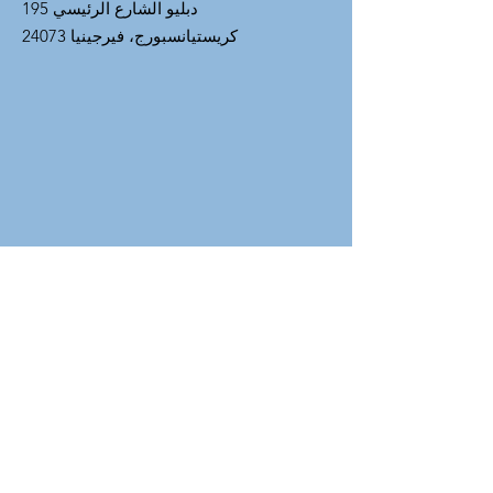
195 دبليو الشارع الرئيسي
كريستيانسبورج، فيرجينيا 24073