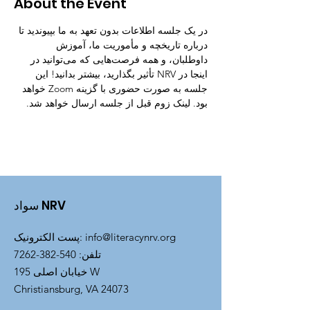
About the Event
در یک جلسه اطلاعات بدون تعهد به ما بپیوندید تا 
درباره تاریخچه و مأموریت ما، آموزش 
داوطلبان، و همه فرصت‌هایی که می‌توانید در 
اینجا در NRV تأثیر بگذارید، بیشتر بدانید! این 
جلسه به صورت حضوری با گزینه Zoom خواهد 
بود. لینک زوم قبل از جلسه ارسال خواهد شد.
سواد NRV
info@literacynrv.org
:
پست الکترونیک
تلفن
:
540-382-7262
خیابان اصلی 195 W
Christiansburg, VA 24073