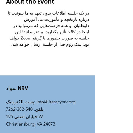
About the Event
در یک جلسه اطلاعات بدون تعهد به ما بپیوندید تا 
درباره تاریخچه و مأموریت ما، آموزش 
داوطلبان، و همه فرصت‌هایی که می‌توانید در 
اینجا در NRV تأثیر بگذارید، بیشتر بدانید! این 
جلسه به صورت حضوری با گزینه Zoom خواهد 
بود. لینک زوم قبل از جلسه ارسال خواهد شد.
سواد NRV
info@literacynrv.org
:
پست الکترونیک
تلفن
:
540-382-7262
خیابان اصلی 195 W
Christiansburg, VA 24073