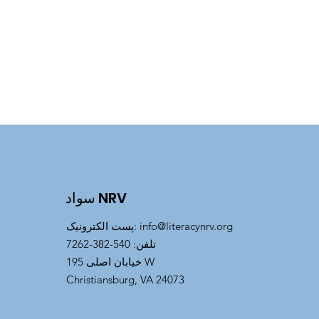
سواد NRV
info@literacynrv.org
:
پست الکترونیک
تلفن
: 540-382-7262
خیابان اصلی 195 W
Christiansburg, VA 24073