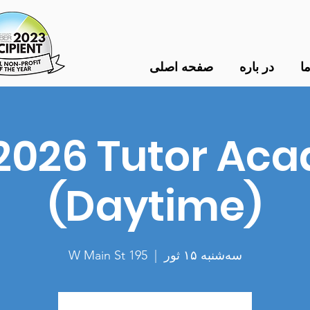
ا
در باره
صفحه اصلی
2026 Tutor Ac
(Daytime)
سه‌شنبه ۱۵ ثور
  |  
195 W Main St