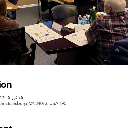
ion
۱۵ ثور ۱۴۰۵، ۱۳:۰۰ – ۲۹ ثور ۱۴۰۵، ۱۵:۰۰
195 W Main St, 195 W Main St, Christiansburg, VA 24073, USA