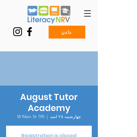
دادن
August Tutor
Academy
چهارشنبه ۲۸ اسد
  |  
195 W Main St
Registration is closed