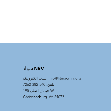
سواد NRV
info@literacynrv.org
:
پست الکترونیک
تلفن
: 540-382-7262
خیابان اصلی 195 W
Christiansburg, VA 24073