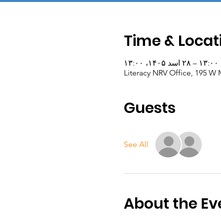
Time & Locat
Literacy NRV Office, 195 W 
Guests
See All
About the Ev