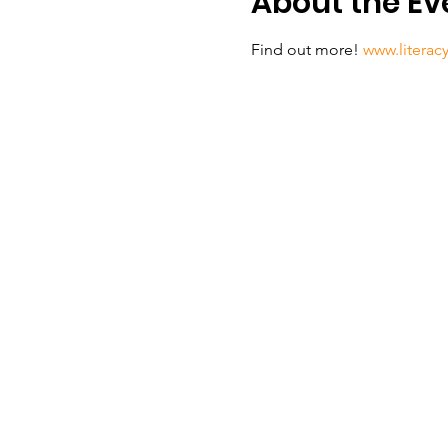
About the Ev
Find out more! 
www.literac