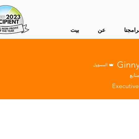
رامجنا
عن
بيت
Ginny
المسؤول
تابع
Executive