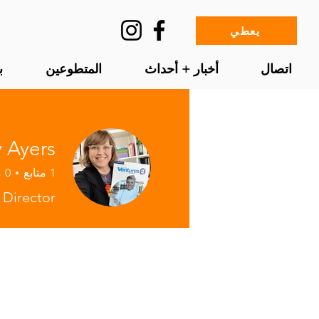
يعطي
اتصال
أخبار + أحداث
المتطوعين
ب
 Ayers
1
متابع
0
م
 Director