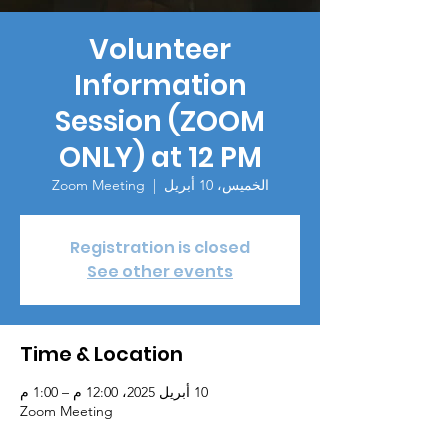
Volunteer
Information
Session (ZOOM
ONLY) at 12 PM
الخميس، 10 أبريل
  |  
Zoom Meeting
Registration is closed
See other events
Time & Location
10 أبريل 2025، 12:00 م – 1:00 م
Zoom Meeting